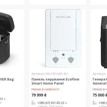
DELTAProBC-EU
IVER Bag
Панель керування EcoFlow
Генерат
Smart Home Panel
Generat
Немає в наявності
Немає в 
79 999 ₴
75 000 
-23
ar
+380 (67) 361-65-23
+380 
кабель КБЕ Solar
кабел