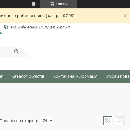
Кошик
ижчого робочого дня (завтра, 07.08).
вул. Дубнівська, 15, Луцьк, Україна
ar
Каталог об'єктів
Контактна інформація
Умови пове