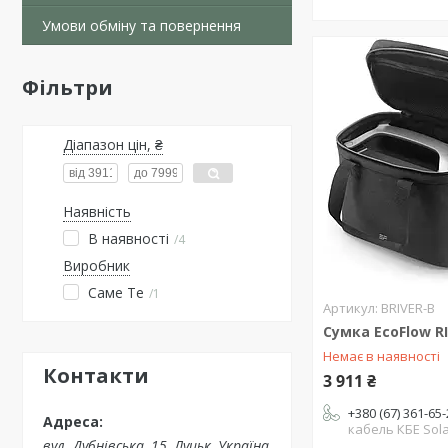
Умови обміну та повернення
Фільтри
Діапазон цін, ₴
Наявність
В наявності
4
Виробник
Саме Те
1
BRIVER-B
Сумка EcoFlow R
Немає в наявності
Контакти
3 911 ₴
+380 (67) 361-65
кабель КБЕ Sol
вул. Дубнівська, 15, Луцьк, Україна