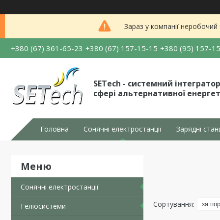
Зараз у компанії неробочий
+380 (67) 361-65-23
+380 (67) 157-15-15
+380 (95) 157-1
SETech - системний інтегратор
сфері альтернативної енерге
Головна
Сонячні електростанції
Зарядні стан
Сонячні електростанції
Геліосистеми