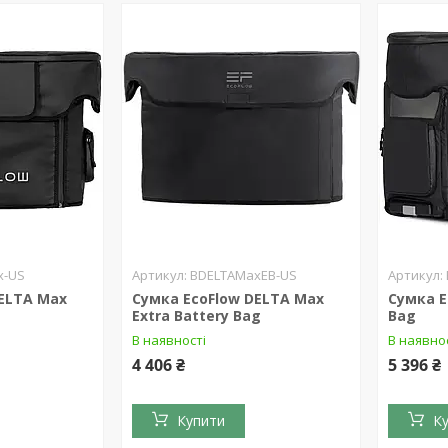
x-US
BDELTAMaxEB-US
DELTA Max
Сумка EcoFlow DELTA Max
Сумка E
Extra Battery Bag
Bag
В наявності
В наявно
4 406 ₴
5 396 ₴
Купити
К