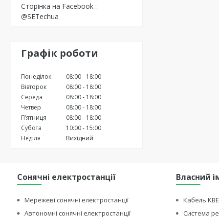
Сторінка на Facebook
@SETechua
Графік роботи
Понеділок
08:00
18:00
Вівторок
08:00
18:00
Середа
08:00
18:00
Четвер
08:00
18:00
Пʼятниця
08:00
18:00
Субота
10:00
15:00
Неділя
Вихідний
Сонячні електростанції
Власний і
Мережеві сонячні електростанції
Кабель KBE
Автономні сонячні електростанції
Система ре