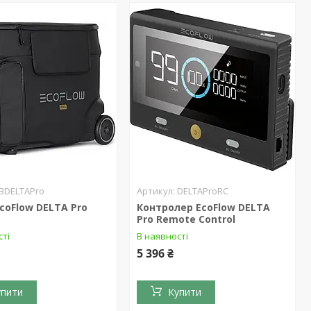
BDELTAPro
DELTAProRC
coFlow DELTA Pro
Контролер EcoFlow DELTA
Pro Remote Control
сті
В наявності
5 396 ₴
упити
Купити