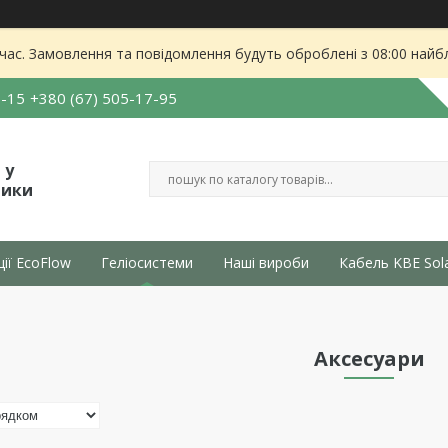
 час. Замовлення та повідомлення будуть оброблені з 08:00 найбл
5-15
+380 (67) 505-17-95
 у
тики
ції EcoFlow
Геліосистеми
Наші вироби
Кабель KBE Sol
Аксесуари