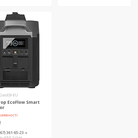
GasEB-EU
ор EcoFlow Smart
or
наявності
₴
(67) 361-65-23
ь КБЕ Solar