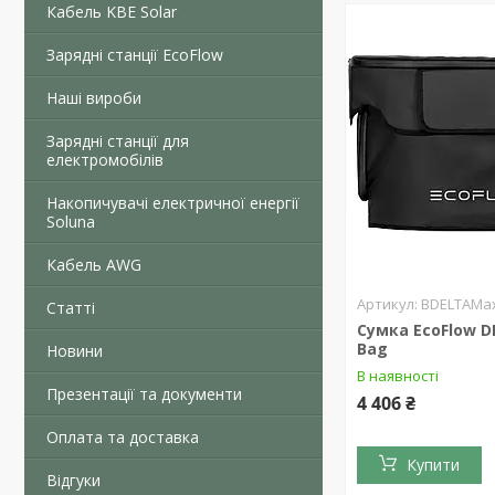
Кабель KBE Solar
Зарядні станції EcoFlow
Наші вироби
Зарядні станції для
електромобілів
Накопичувачі електричної енергії
Soluna
Кабель AWG
BDELTAMa
Статті
Сумка EcoFlow 
Bag
Новини
В наявності
Презентації та документи
4 406 ₴
Оплата та доставка
Купити
Відгуки