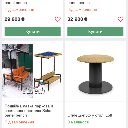
panel bench
panel bench
Під замовлення
Під замовлення
29 900
32 900
₴
₴
Купити
Купити
Подвійна лавка паркова із
сонячною панеллю Solar
panel bench
Стілець-пуф у стилі Loft
Під замовлення
В наявності