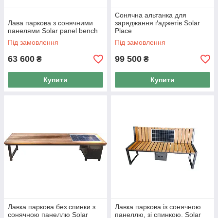
Сонячна альтанка для
Лава паркова з сонячними
заряджання ґаджетів Solar
панелями Solar panel bench
Place
Під замовлення
Під замовлення
63 600
99 500
₴
₴
Купити
Купити
Лавка паркова без спинки з
Лавка паркова із сонячною
сонячною панеллю Solar
панеллю, зі спинкою. Solar