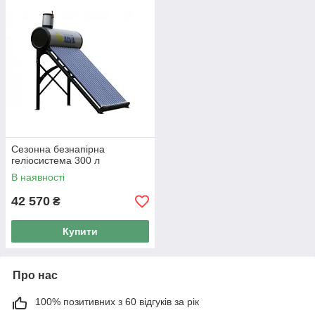
словами, в зимовий час, коли замерзає вода, сезонні
геліотермальние системи не працюють.
Термосифонні системи є ідеальним рішенням для
гарячого водопостачання об'єктів курортної
інфраструктури - баз відпочинку, санаторіїв і пансіонатів
.
Завдяки модульній конструкції такі системи дозволяють без
праці нарощувати продуктивність системи ГВП, вони
підійдуть і для великого готелю з сезонним напливом гостей,
і для дачі з душем у дворі.
Принцип роботи сезонних геліосистем:
Сезонна безнапірна
геліосистема 300 л
В наявності
42 570
₴
Купити
Про нас
100% позитивних з 60 відгуків за рік