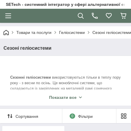
SETech - системний інтегратор у сфері альтернативної ене
Товари та послуги
Геліосистеми
Сезоні геліосистем
Сезоні геліосистеми
Сезонні геліосистеми
використовуються тільки в теплу пору
року - з весни по осінь. Це моноблочні системи, що
складаються із закріплених на металевій рамі сонячного
колектора і сполученого з ним бака-накопичувача. В якості
Показати все
теплоносія в таких системах використовується вода контуру
гарячого теплопостачання. Іншою назвою сезонних
геліосистем є "термосифонні системи".
Сортування
0
Фільтри
Сезонність використання геліосистем обумовлена ​​зниженням
температури навколишнього середовища в зимовий час
нижче 0 ° C і неминучим замерзанням води в системі. Іншими