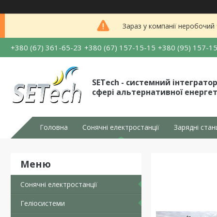
Зараз у компанії неробочий
+380 (67) 361-65-23
+380 (67) 157-15-15
+380 (95) 157-1
SETech - системний інтегратор
сфері альтернативної енерге
Головна
Сонячні електростанції
Зарядні стан
Сонячні електростанції
Геліосистеми