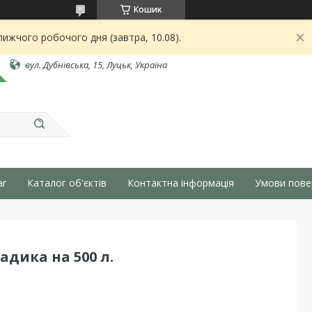
Кошик
ижчого робочого дня (завтра, 10.08).
вул. Дубнівська, 15, Луцьк, Україна
ar
Каталог об'єктів
Контактна інформація
Умови пове
адика на 500 л.