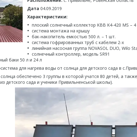
Расположение:
c. Привильне, Ровенская область
Дата
04.09.2019
Характеристики:
плоский солнечный коллектор KBB K4-420 MS – 4
система монтажа на крышу
бак-накопитель емкостью 500 л. – 1 шт.
система гофрированных труб с кабелем 2-х
линийная насосная группа NOVASOL DUO, Wilo Star 
солнечный контроллер, модель SR91
ый баки 50 л и 24 л
система для нагрева воды от солнца для детского сада в с.Прив
 солнца обеспечено 3 группы в которой учатся 80 детей, а такж
из детского сада и ученики Привильненськой школы).