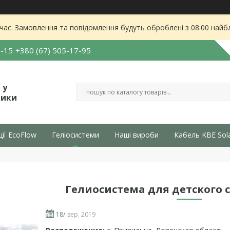
 час. Замовлення та повідомлення будуть оброблені з 08:00 найбл
5-15
+380 (67) 505-17-95
 у
тики
ції EcoFlow
Геліосистеми
Наші вироби
Кабель KBE Sol
Гелиосистема для детского с
18/
вер. 2019