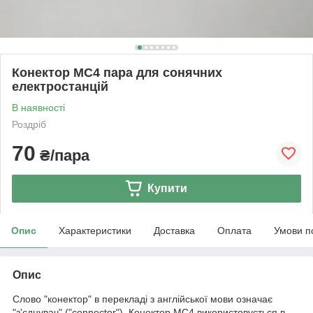
Конектор МС4 пара для сонячних
електростанцій
В наявності
Роздріб
70
₴/пара
Купити
Опис
Характеристики
Доставка
Оплата
Умови п
Опис
Слово "конектор" в перекладі з англійської мови означає
"з'єднувач" ("connector"). Конектор МС4 використовується в