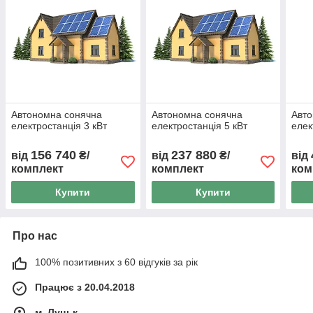
Автономна сонячна
Автономна сонячна
Авто
електростанція 3 кВт
електростанція 5 кВт
елек
156 740
237 880
від
₴/
від
₴/
від
комплект
комплект
ком
Купити
Купити
Про нас
100% позитивних з 60 відгуків за рік
Працює з 20.04.2018
м. Луцьк