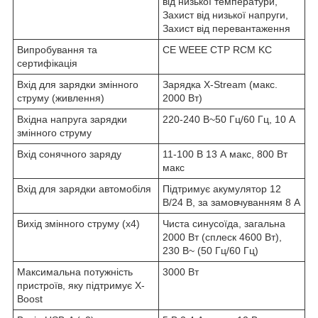
від низької температури,
Захист від низької напруги,
Захист від перевантаження
Випробування та
CE WEEE CTP RCM KC
сертифікація
Вхід для зарядки змінного
Зарядка X-Stream (макс.
струму (живлення)
2000 Вт)
Вхідна напруга зарядки
220-240 В~50 Гц/60 Гц, 10 А
змінного струму
Вхід сонячного заряду
11-100 В 13 А макс, 800 Вт
макс
Вхід для зарядки автомобіля
Підтримує акумулятор 12
В/24 В, за замовчуванням 8 А
Вихід змінного струму (x4)
Чиста синусоїда, загальна
2000 Вт (сплеск 4600 Вт),
230 В~ (50 Гц/60 Гц)
Максимальна потужність
3000 Вт
пристроїв, яку підтримує X-
Boost