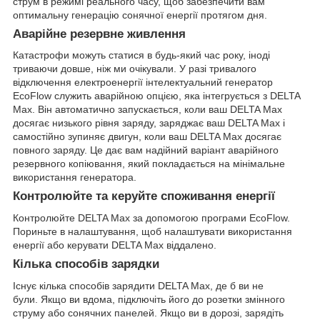
струм в режимі реального часу, щоб забезпечити вам
оптимальну генерацію сонячної енергії протягом дня.
Аварійне резервне живлення
Катастрофи можуть статися в будь-який час року, іноді
триваючи довше, ніж ми очікували. У разі тривалого
відключення електроенергії інтелектуальний генератор
EcoFlow служить аварійною опцією, яка інтегрується з DELTA
Max. Він автоматично запускається, коли ваш DELTA Max
досягає низького рівня заряду, заряджає ваш DELTA Max і
самостійно зупиняє двигун, коли ваш DELTA Max досягає
повного заряду. Це дає вам надійний варіант аварійного
резервного копіювання, який покладається на мінімальне
використання генератора.
Контролюйте та керуйте споживання енергії
Контролюйте DELTA Max за допомогою програми EcoFlow.
Пориньте в налаштування, щоб налаштувати використання
енергії або керувати DELTA Max віддалено.
Кілька способів зарядки
Існує кілька способів зарядити DELTA Max, де б ви не
були. Якщо ви вдома, підключіть його до розетки змінного
струму або сонячних панелей. Якщо ви в дорозі, зарядіть