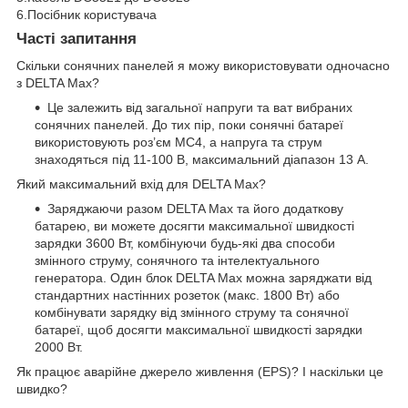
6.Посібник користувача
Часті запитання
Скільки сонячних панелей я можу використовувати одночасно
з DELTA Max?
Це залежить від загальної напруги та ват вибраних
сонячних панелей. До тих пір, поки сонячні батареї
використовують роз’єм MC4, а напруга та струм
знаходяться під 11-100 В, максимальний діапазон 13 А.
Який максимальний вхід для DELTA Max?
Заряджаючи разом DELTA Max та його додаткову
батарею, ви можете досягти максимальної швидкості
зарядки 3600 Вт, комбінуючи будь-які два способи
змінного струму, сонячного та інтелектуального
генератора. Один блок DELTA Max можна заряджати від
стандартних настінних розеток (макс. 1800 Вт) або
комбінувати зарядку від змінного струму та сонячної
батареї, щоб досягти максимальної швидкості зарядки
2000 Вт.
Як працює аварійне джерело живлення (EPS)? І наскільки це
швидко?