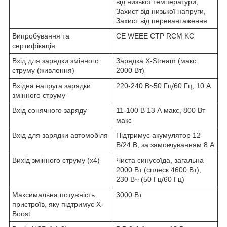
від низької температури,
Захист від низької напруги,
Захист від перевантаження
Випробування та
CE WEEE CTP RCM KC
сертифікація
Вхід для зарядки змінного
Зарядка X-Stream (макс.
струму (живлення)
2000 Вт)
Вхідна напруга зарядки
220-240 В~50 Гц/60 Гц, 10 А
змінного струму
Вхід сонячного заряду
11-100 В 13 А макс, 800 Вт
макс
Вхід для зарядки автомобіля
Підтримує акумулятор 12
В/24 В, за замовчуванням 8 А
Вихід змінного струму (x4)
Чиста синусоїда, загальна
2000 Вт (сплеск 4600 Вт),
230 В~ (50 Гц/60 Гц)
Максимальна потужність
3000 Вт
пристроїв, яку підтримує X-
Boost