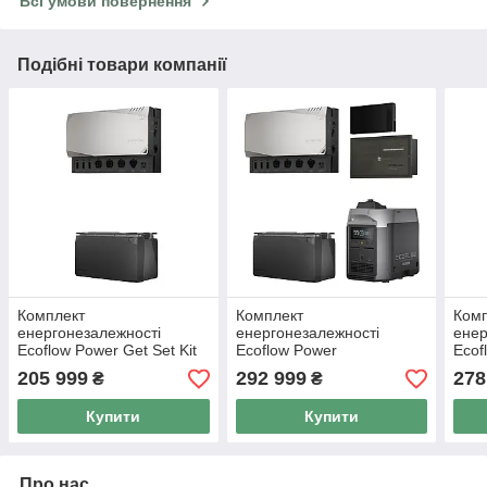
Всі умови повернення
Подібні товари компанії
Комплект
Комплект
Ком
енергонезалежності
енергонезалежності
енер
Ecoflow Power Get Set Kit
Ecoflow Power
Ecof
5 kWh
Independence Kit 5 kWh
Inde
205 999
292 999
278
₴
₴
Купити
Купити
Про нас