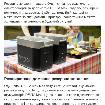
Резервне живлення вашого будинку під час відключень
електроенергії за допомогою DELTA Max. Завдяки розширеній
потужності, яка досягає 6 кВт·год, подвійній зарядці та
можливості живити домашні пристрої, ваша техніка можете
залишатися увімкненою в будь-якій ситуації.
Розширюване домашнє резервне живлення
Один блок DELTA Max має потужність 2 кВт-год, яку можна
розширити до 6 кВт-год за допомогою розумних додаткових
акумуляторів DELTA Max. Це означає, що коли відключається
світло, ви можете продовжувати живити свої важливі домашні
пристрої, такі як холодильник і освітлення, протягом кількох