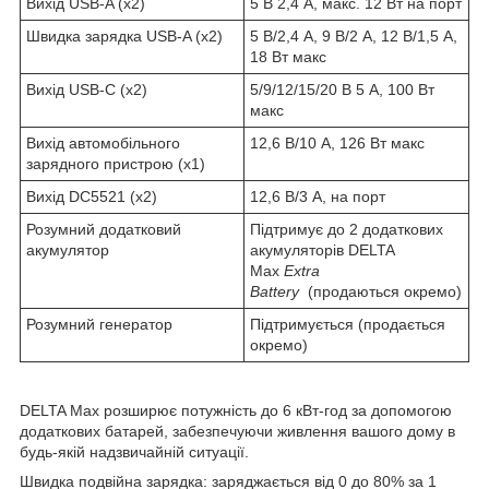
Вихід USB-A (x2)
5 В 2,4 А, макс. 12 Вт на порт
Швидка зарядка USB-A (x2)
5 В/2,4 А, 9 В/2 А, 12 В/1,5 А,
18 Вт макс
Вихід USB-C (x2)
5/9/12/15/20 В 5 А, 100 Вт
макс
Вихід автомобільного
12,6 В/10 А, 126 Вт макс
зарядного пристрою (x1)
Вихід DC5521 (x2)
12,6 В/3 А, на порт
Розумний додатковий
Підтримує до 2 додаткових
акумулятор
акумуляторів DELTA
Max
Extra
Battery
(продаються окремо)
Розумний генератор
Підтримується (продається
окремо)
DELTA Max розширює потужність до 6 кВт-год за допомогою
додаткових батарей, забезпечуючи живлення вашого дому в
будь-якій надзвичайній ситуації.
Швидка подвійна зарядка: заряджається від 0 до 80% за 1