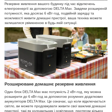
Резервне живлення вашого будинку під час відключень
електроенергії за допомогою DELTA Max. Завдяки розширеній
потужності, яка досягає 6 кВт·год, подвійній зарядці та
можливості живити домашні пристрої, ваша техніка можете
залишатися увімкненою в будь-якій ситуації.
Розширюване домашнє резервне живлення
Один блок DELTA Max має потужність 2 кВт-год, яку можна
розширити до 6 кВт-год за допомогою розумних додаткових
акумуляторів DELTA Max. Це означає, що коли відключається
світло, ви можете продовжувати живити свої важливі домашні
пристрої, такі як холодильник і освітлення, протягом кількох