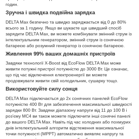
годин.
Зручна і швидка подвійна зарядка
DELTA Max безпечно та швидко заряджається від 0 до 80%
всього за 1 годину. Якщо ви шукаєте ще швидший спосіб
зарядити DELTA Max, ви можете комбінувати змінний струм із
інтелектуальним генератором, змінний струм із сонячною
батареєю або розумний генератор із сонячною батареєю.
Живлення 99% ваших домашніх пристроїв
Завдяки технології X-Boost від EcoFlow DELTA Max може
живити потужні пристрої потужністю до 3000 Вт. Це означає,
що під час відключення електроенергії ви можете
продовжувати живити свій холодильник, сушарку тощо.
Використовуйте силу сонця
DELTA Max підключається до 2х сонячних панелей EcoFlow
потужністю 400 Вт для забезпечення максимальної швидкості
зарядки 800 Вт. Завдяки діапазону напруги від 11 до 100 В і
роз’єму MC4 ви також можете підключити інші сонячні панелі
до вашого DELTA Max. Навіть під час холодних або похмурих
днів інтелектуальний алгоритм відстеження максимальної
точки потужності (MPPT) автоматично виявляє напругу та