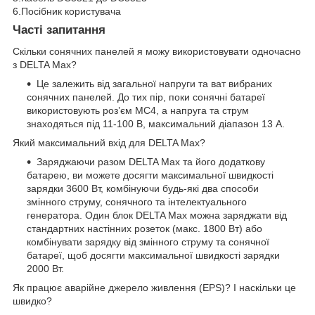
6.Посібник користувача
Часті запитання
Скільки сонячних панелей я можу використовувати одночасно
з DELTA Max?
Це залежить від загальної напруги та ват вибраних
сонячних панелей. До тих пір, поки сонячні батареї
використовують роз’єм MC4, а напруга та струм
знаходяться під 11-100 В, максимальний діапазон 13 А.
Який максимальний вхід для DELTA Max?
Заряджаючи разом DELTA Max та його додаткову
батарею, ви можете досягти максимальної швидкості
зарядки 3600 Вт, комбінуючи будь-які два способи
змінного струму, сонячного та інтелектуального
генератора. Один блок DELTA Max можна заряджати від
стандартних настінних розеток (макс. 1800 Вт) або
комбінувати зарядку від змінного струму та сонячної
батареї, щоб досягти максимальної швидкості зарядки
2000 Вт.
Як працює аварійне джерело живлення (EPS)? І наскільки це
швидко?