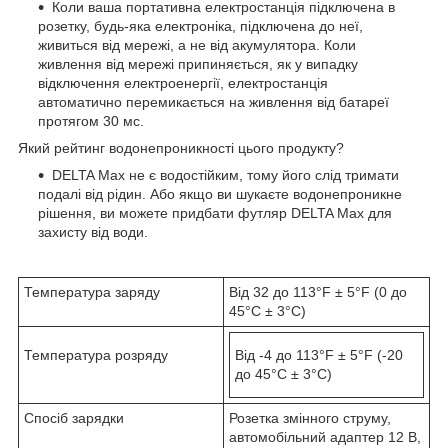
Коли ваша портативна електростанція підключена в
розетку, будь-яка електроніка, підключена до неї,
живиться від мережі, а не від акумулятора. Коли
живлення від мережі припиняється, як у випадку
відключення електроенергії, електростанція
автоматично перемикається на живлення від батареї
протягом 30 мс.
Який рейтинг водонепроникності цього продукту?
DELTA Max не є водостійким, тому його слід тримати
подалі від рідин. Або якщо ви шукаєте водонепроникне
рішення, ви можете придбати футляр DELTA Max для
захисту від води.
Температура заряду
Від 32 до 113°F ± 5°F (0 до
45°C ± 3°C)
Температура розряду
Від -4 до 113°F ± 5°F (-20
до 45°C ± 3°C)
Спосіб зарядки
Розетка змінного струму,
автомобільний адаптер 12 В,