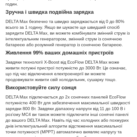
годин.
Зручна і швидка подвійна зарядка
DELTA Max безпечно та швидко заряджається від 0 до 80%
всього за 1 годину. Якщо ви шукаєте ще швидший спосіб
зарядити DELTA Max, ви можете комбінувати змінний струм із
інтелектуальним генератором, змінний струм із сонячною
батареєю або розумний генератор із сонячною батареєю.
Живлення 99% ваших домашніх пристроїв
Завдяки технології X-Boost від EcoFlow DELTA Max може
живити потужні пристрої потужністю до 3000 Вт. Це означає,
що під час відключення електроенергії ви можете
продовжувати живити свій холодильник, сушарку тощо.
Використовуйте силу сонця
DELTA Max підключається до 2х сонячних панелей EcoFlow
потужністю 400 Вт для забезпечення максимальної швидкості
зарядки 800 Вт. Завдяки діапазону напруги від 11 до 100 В і
роз’єму MC4 ви також можете підключити інші сонячні панелі
до вашого DELTA Max. Навіть під час холодних або похмурих
днів інтелектуальний алгоритм відстеження максимальної
точки потужності (MPPT) автоматично виявляє напругу та