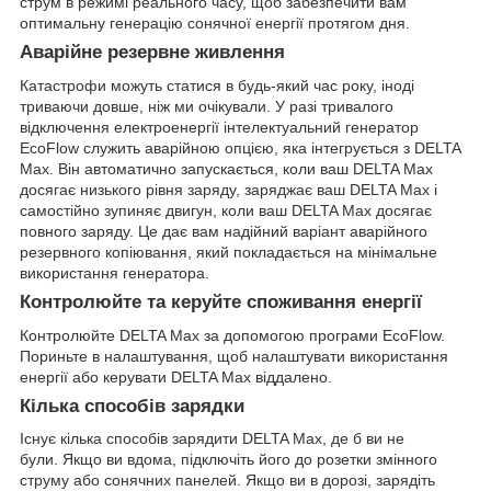
струм в режимі реального часу, щоб забезпечити вам
оптимальну генерацію сонячної енергії протягом дня.
Аварійне резервне живлення
Катастрофи можуть статися в будь-який час року, іноді
триваючи довше, ніж ми очікували. У разі тривалого
відключення електроенергії інтелектуальний генератор
EcoFlow служить аварійною опцією, яка інтегрується з DELTA
Max. Він автоматично запускається, коли ваш DELTA Max
досягає низького рівня заряду, заряджає ваш DELTA Max і
самостійно зупиняє двигун, коли ваш DELTA Max досягає
повного заряду. Це дає вам надійний варіант аварійного
резервного копіювання, який покладається на мінімальне
використання генератора.
Контролюйте та керуйте споживання енергії
Контролюйте DELTA Max за допомогою програми EcoFlow.
Пориньте в налаштування, щоб налаштувати використання
енергії або керувати DELTA Max віддалено.
Кілька способів зарядки
Існує кілька способів зарядити DELTA Max, де б ви не
були. Якщо ви вдома, підключіть його до розетки змінного
струму або сонячних панелей. Якщо ви в дорозі, зарядіть