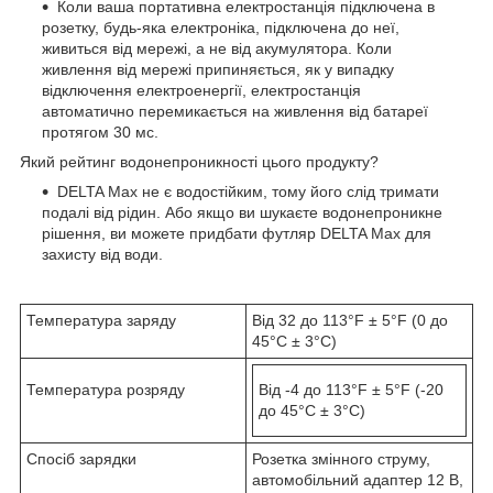
Коли ваша портативна електростанція підключена в
розетку, будь-яка електроніка, підключена до неї,
живиться від мережі, а не від акумулятора. Коли
живлення від мережі припиняється, як у випадку
відключення електроенергії, електростанція
автоматично перемикається на живлення від батареї
протягом 30 мс.
Який рейтинг водонепроникності цього продукту?
DELTA Max не є водостійким, тому його слід тримати
подалі від рідин. Або якщо ви шукаєте водонепроникне
рішення, ви можете придбати футляр DELTA Max для
захисту від води.
Температура заряду
Від 32 до 113°F ± 5°F (0 до
45°C ± 3°C)
Температура розряду
Від -4 до 113°F ± 5°F (-20
до 45°C ± 3°C)
Спосіб зарядки
Розетка змінного струму,
автомобільний адаптер 12 В,