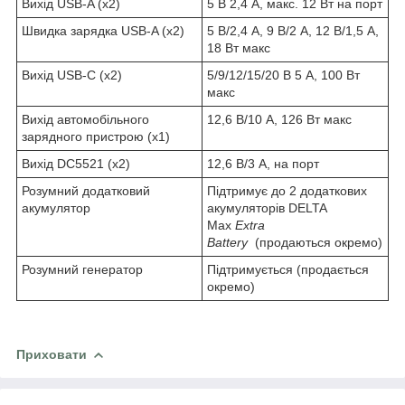
Вихід USB-A (x2)
5 В 2,4 А, макс. 12 Вт на порт
Швидка зарядка USB-A (x2)
5 В/2,4 А, 9 В/2 А, 12 В/1,5 А,
18 Вт макс
Вихід USB-C (x2)
5/9/12/15/20 В 5 А, 100 Вт
макс
Вихід автомобільного
12,6 В/10 А, 126 Вт макс
зарядного пристрою (x1)
Вихід DC5521 (x2)
12,6 В/3 А, на порт
Розумний додатковий
Підтримує до 2 додаткових
акумулятор
акумуляторів DELTA
Max
Extra
Battery
(продаються окремо)
Розумний генератор
Підтримується (продається
окремо)
Приховати