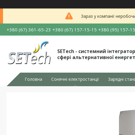
Зараз у компанії неробоч
+380 (67) 361-65-23
+380 (67) 157-15-15
+380 (95) 157-1
SETech - системний інтегратор
сфері альтернативної енерге
Головна
Сонячні електростанції
Зарядні стан