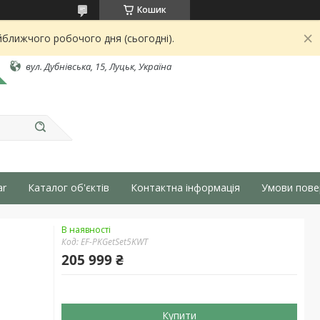
Кошик
йближчого робочого дня (сьогодні).
вул. Дубнівська, 15, Луцьк, Україна
ar
Каталог об'єктів
Контактна інформація
Умови пове
В наявності
Код:
EF-PKGetSet5KWT
205 999 ₴
Купити