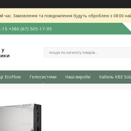
ий час. Замовлення та повідомлення будуть оброблені з 08:00 на
5-15
+380 (67) 505-17-95
 у
тики
ції EcoFlow
Геліосистеми
Наші вироби
Кабель KBE Sol