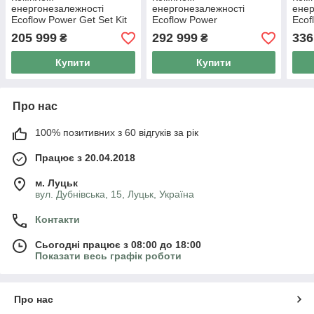
енергонезалежності
енергонезалежності
енер
Ecoflow Power Get Set Kit
Ecoflow Power
Ecof
5 kWh
Independence Kit 5 kWh
Inde
205 999
292 999
336
₴
₴
Купити
Купити
Про нас
100% позитивних з 60 відгуків за рік
Працює з 20.04.2018
м. Луцьк
вул. Дубнівська, 15, Луцьк, Україна
Контакти
Сьогодні працює з 08:00 до 18:00
Показати весь графік роботи
Про нас