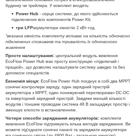
будинку чи трейлера. У комплект входять:
Power Hub
- серце системи, до якого здійснюється
підключення всіх компонентів Power Kit;
три LFP
акумулятори ємністю 2 кВт·год.
*вказана ємність комплекту впливає на кількість одночасно
підключених споживачів та тривалість їх одночасного
живлення
Просте налаштування:
центральний модуль живлення
EcoFlow Power Hub має просту конструкцію «підключай і
працюй», що дозволяє налаштувати систему швидко та без
допомоги спеціалістів.
Економія місця:
EcoFlow Power Hub поєднує в собі два MPPT
сонячні контролери заряду, один зарядний пристрій
акумулятора з MPPT, один понижуючий перетворювач DC-DC
та інверторний зарядний пристрій. Завдяки меншій кількості
модулів і тоншим проводам система 48 В заощаджує простір і
зменшує клопоти із встановленням.
Чотири способи заряджання акумуляторів:
комплекти
живлення EcoFlow підтримують кілька методів заряджання. Ви
можете під'єднати сонячні панелі та заряджати акумулятори
від сонячного світла (до 4800 Ват - загальною ємністю).