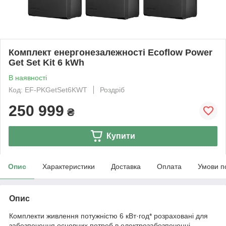
Комплект енергонезалежності Ecoflow Power
Get Set Kit 6 kWh
В наявності
Код: EF-PKGetSet6KWT
Роздріб
250 999
₴
Купити
Опис
Характеристики
Доставка
Оплата
Умови п
Опис
Комплекти живлення потужністю 6 кВт·год* розраховані для
забезпечення основних потреб в електрозабезпеченні