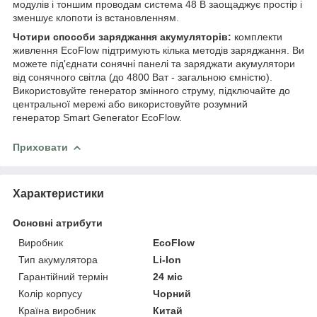
модулів і тоншим проводам система 48 В заощаджує простір і
зменшує клопоти із встановленням.
Чотири способи заряджання акумуляторів:
комплекти
живлення EcoFlow підтримують кілька методів заряджання. Ви
можете під'єднати сонячні панелі та заряджати акумулятори
від сонячного світла (до 4800 Ват - загальною ємністю).
Використовуйте генератор змінного струму, підключайте до
центральної мережі або використовуйте розумний
генератор Smart Generator EcoFlow.
Приховати
Характеристики
Основні атрибути
Виробник
EcoFlow
Тип акумулятора
Li-Ion
Гарантійний термін
24 міс
Колір корпусу
Чорний
Країна виробник
Китай