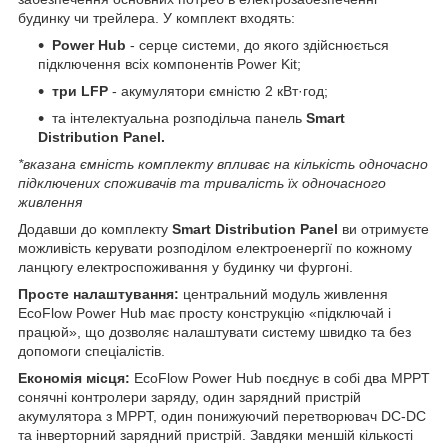
будинку чи трейлера. У комплект входять:
Power Hub
- серце системи, до якого здійснюється
підключення всіх компонентів Power Kit;
три LFP
- акумулятори ємністю 2 кВт·год;
та інтелектуальна розподільча панель
Smart
Distribution Panel.
*вказана ємність комплекту впливає на кількість одночасно
підключених споживачів та тривалість їх одночасного
живлення
Додавши до комплекту
Smart Distribution Panel
ви отримуєте
можливість керувати розподілом електроенергії по кожному
ланцюгу електроспоживання у будинку чи фургоні.
Просте налаштування:
центральний модуль живлення
EcoFlow Power Hub має просту конструкцію «підключай і
працюй», що дозволяє налаштувати систему швидко та без
допомоги спеціалістів.
Економія місця:
EcoFlow Power Hub поєднує в собі два MPPT
сонячні контролери заряду, один зарядний пристрій
акумулятора з MPPT, один понижуючий перетворювач DC-DC
та інверторний зарядний пристрій. Завдяки меншій кількості