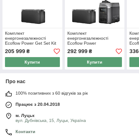
Комплект
Комплект
Ком
енергонезалежності
енергонезалежності
енер
Ecoflow Power Get Set Kit
Ecoflow Power
Ecof
5 kWh
Independence Kit 5 kWh
Inde
205 999
292 999
336
₴
₴
Купити
Купити
Про нас
100% позитивних з 60 відгуків за рік
Працює з 20.04.2018
м. Луцьк
вул. Дубнівська, 15, Луцьк, Україна
Контакти