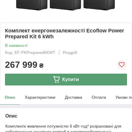
Комплект енергонезалежності Ecoflow Power
Prepared Kit 6 kWh
В наявності
Код: EF-PKPrepared6KWT
Роздріб
267 999
₴
Купити
Опис
Характеристики
Доставка
Оплата
Умови п
Опис
Комплекти живлення потужністю 6 кВт·год* розраховані для
забезпечення основних потреб в електрозабезпеченні