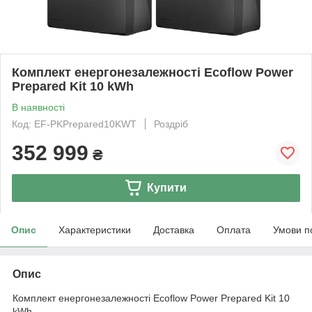
Комплект енергонезалежності Ecoflow Power
Prepared Kit 10 kWh
В наявності
Код: EF-PKPrepared10KWT
Роздріб
352 999
₴
Купити
Опис
Характеристики
Доставка
Оплата
Умови п
Опис
Комплект енергонезалежності Ecoflow Power Prepared Kit 10
kWh