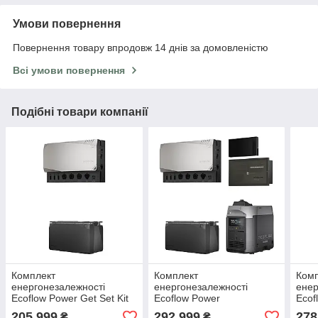
Умови повернення
Повернення товару впродовж 14 днів за домовленістю
Всі умови повернення
Подібні товари компанії
Комплект
Комплект
Ком
енергонезалежності
енергонезалежності
енер
Ecoflow Power Get Set Kit
Ecoflow Power
Ecof
5 kWh
Independence Kit 5 kWh
Inde
205 999
292 999
278
₴
₴