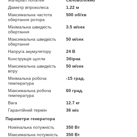
Діаметр вітроколеса
1.22 м
Максимальна частота
500 об/хв
обертання ротора
Мінімальна швидкість
3.5 м/сек
обертання
Максимальна швидкість
50 м/сек
обертання
Напруга акумулятору
24 В
Конструкція щогли
Збірна
Максимальна швидкість
50 м/сек
вітру
Мінімальна робоча
-15 град.
температура
Максимальна робоча
60 град.
температура
Вага
12.7 кг
Гарантійний термін
36 міс
Параметри генератора
Номінальна потужність
350 Вт
Максимальна потужність
350 Вт