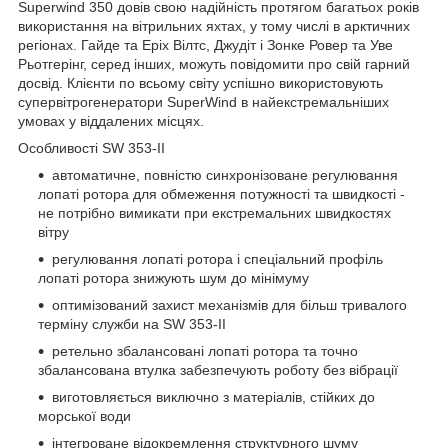
Superwind 350 довів свою надійність протягом багатьох років
використання на вітрильних яхтах, у тому числі в арктичних
регіонах. Гайде та Еріх Вілтс, Джудіт і Зонке Ровер та Уве
Рьотгерінг, серед інших, можуть повідомити про свій гарний
досвід. Клієнти по всьому світу успішно використовують
супервітрогенератори SuperWind в найекстремальніших
умовах у віддалених місцях.
Особливості SW 353-II
автоматичне, повністю синхронізоване регулювання
лопаті ротора для обмеження потужності та швидкості -
не потрібно вимикати при екстремальних швидкостях
вітру
регулювання лопаті ротора і спеціальний профіль
лопаті ротора знижують шум до мінімуму
оптимізований захист механізмів для більш тривалого
терміну служби на SW 353-II
ретельно збалансовані лопаті ротора та точно
збалансована втулка забезпечують роботу без вібрації
виготовляється виключно з матеріалів, стійких до
морської води
інтегроване відокремлення структурного шуму