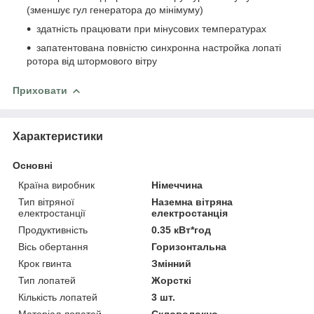
(зменшує гул генератора до мінімуму)
здатність працювати при мінусових температурах
запатентована повністю синхронна настройка лопаті
ротора від штормового вітру
Приховати
Характеристики
Основні
Країна виробник
Німеччина
Тип вітряної
Наземна вітряна
електростанції
електростанція
Продуктивність
0.35 кВт*год
Вісь обертання
Горизонтальна
Крок гвинта
Змінний
Тип лопатей
Жорсткі
Кількість лопатей
3 шт.
Матеріал лопатей
Скловолокно