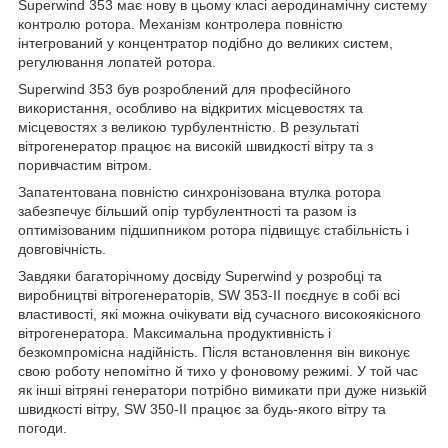
Superwind 353 має нову в цьому класі аеродинамічну систему
контролю ротора. Механізм контролера повністю
інтегрований у концентратор подібно до великих систем,
регулювання лопатей ротора.
Superwind 353 був розроблений для професійного
використання, особливо на відкритих місцевостях та
місцевостях з великою турбулентністю. В результаті
вітрогенератор працює на високій швидкості вітру та з
поривчастим вітром.
Запатентована повністю синхронізована втулка ротора
забезпечує більший опір турбулентності та разом із
оптимізованим підшипником ротора підвищує стабільність і
довговічність.
Завдяки багаторічному досвіду Superwind у розробці та
виробництві вітрогенераторів, SW 353-II поєднує в собі всі
властивості, які можна очікувати від сучасного високоякісного
вітрогенератора. Максимальна продуктивність і
безкомпромісна надійність. Після встановлення він виконує
свою роботу непомітно й тихо у фоновому режимі. У той час
як інші вітряні генератори потрібно вимикати при дуже низькій
швидкості вітру, SW 350-II працює за будь-якого вітру та
погоди.