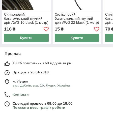
Силіконовий
Силіконовий
Силі
багатожильний гнучкий
багатожильний гнучкий
бага
дріт AWG 10 black (1 метр)
дріт AWG 22 black (1 метр)
дріт
118
15
79
₴
₴
Купити
Купити
Про нас
100% позитивних з 60 відгуків за рік
Працює з 20.04.2018
м. Луцьк
вул. Дубнівська, 15, Луцьк, Україна
Контакти
Сьогодні працює з 08:00 до 18:00
Показати весь графік роботи