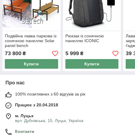
Подвійна лавка паркова із
Рюкзак із сонячною
Лава
сонячною панеллю Solar
панеллю ICONIC
заря
panel bench
ґадж
73 800
5 999
39 
₴
₴
Купити
Купити
Про нас
100% позитивних з 60 відгуків за рік
Працює з 20.04.2018
м. Луцьк
вул. Дубнівська, 15, Луцьк, Україна
Контакти