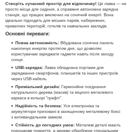
Створіть сучасний простір для відпочинку!
Ця лавка — не
просто місце для сидіння, а справжня автономна зарядна
станція, що працює виключно на сонячній енергії. Вона
ідеально підходить для міських парків, набережних,
приватних територій, готелів та навчальних закладів.
Основні переваги:
Повна автономність:
Вбудована сонячна панель
накопичує енергію протягом дня, що дозволяє
користувачам заряджати гаджети навіть після заходу
сонця.
USB-зарядка:
Лавка обладнана портами для
заряджання смартфонів, планшетів та інших пристроїв
через USB-кабель.
Преміальний дизайн:
Гармонійне поєднання
натурального дерева (масив) та міцного металевого
каркаса в кольорі "графіт".
Надійність та безпека:
Уся електроніка та
акумулятори приховані в захищеному металевому боксі
з антивандальним замком.
Стійкість до погодних умов:
Металеві деталі мають
порошкове покриття, а дерево оброблене спеціальним