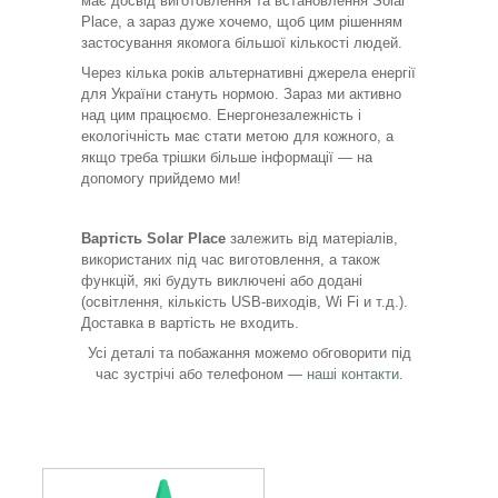
має досвід виготовлення та встановлення Solar
Place, а зараз дуже хочемо, щоб цим рішенням
застосування якомога більшої кількості людей.
Через кілька років альтернативні джерела енергії
для України стануть нормою. Зараз ми активно
над цим працюємо. Енергонезалежність і
екологічність має стати метою для кожного, а
якщо треба трішки більше інформації — на
допомогу прийдемо ми!
Вартість Solar Place
залежить від матеріалів,
використаних під час виготовлення, а також
функцій, які будуть виключені або додані
(освітлення, кількість USB-виходів, Wi Fi и т.д.).
Доставка в вартість не входить.
Усі деталі та побажання можемо обговорити під
час зустрічі або телефоном —
наші контакти
.