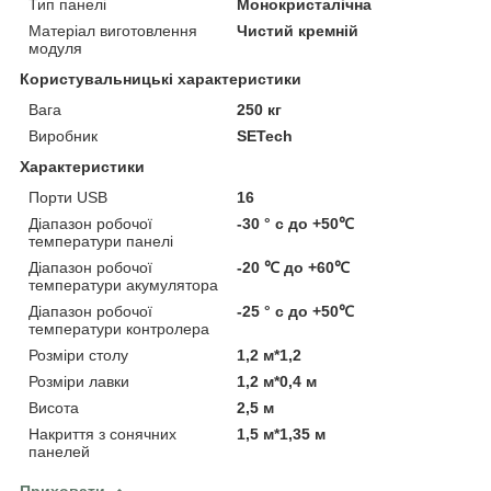
Тип панелі
Монокристалічна
Матеріал виготовлення
Чистий кремній
модуля
Користувальницькі характеристики
Вага
250 кг
Виробник
SETech
Характеристики
Порти USB
16
Діапазон робочої
-30 ° с до +50℃
температури панелі
Діапазон робочої
-20 ℃ до +60℃
температури акумулятора
Діапазон робочої
-25 ° с до +50℃
температури контролера
Розміри столу
1,2 м*1,2
Розміри лавки
1,2 м*0,4 м
Висота
2,5 м
Накриття з сонячних
1,5 м*1,35 м
панелей
Приховати