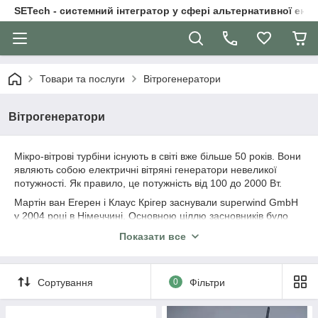
SETech - системний інтегратор у сфері альтернативної ене
Товари та послуги
Вітрогенератори
Вітрогенератори
Мікро-вітрові турбіни існують в світі вже більше 50 років. Вони
являють собою електричні вітряні генератори невеликої
потужності. Як правило, це потужність від 100 до 2000 Вт.
Мартін ван Егерен і Клаус Крігер заснували superwind GmbH
у 2004 році в Німеччині. Основною ціллю засновників було
втілення у світ вітряних електричних генераторів високу
Показати все
надійність, передові німецьки технології та реальні потреби
замовників, серед яких дуже часто були «виживачі», морські
мандрівники-яхтсмени, дослідники-науковці, туристи, тощо.
Сортування
0
Фільтри
Високі вимоги до надійності призвели до розробки та
втілення нових технологій SuperWind, та зробили їх одними з
найнадійніших мікро-вітрових турбін у світі.