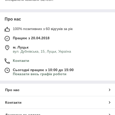
морської води та корозії
Запатентована повністю синхронна настройка лопаті
ротора від супер вітру.
Про нас
Можливість працювати при температурах нижче 0
градусів.
100% позитивних з 60 відгуків за рік
Гарантійний термін - 36 місяців.
Працює з 20.04.2018
Вітрогенератори SuperWind використовують по всьому світу
на тих об'єктах, де потрібне постійне живлення не дивлячись
м. Луцьк
на зовнішні кліматичні та погодні умови. Науковці, військові,
вул. Дубнівська, 15, Луцьк, Україна
туристи, єгері, яхтсмени, ремонті бригади, та просто побутові
споживачі купують мікро-турбіни superwind коли
Контакти
розраховують на якість та стабільність роботи.
Сьогодні працює з 10:00 до 15:00
Показати весь графік роботи
Про нас
Контакти