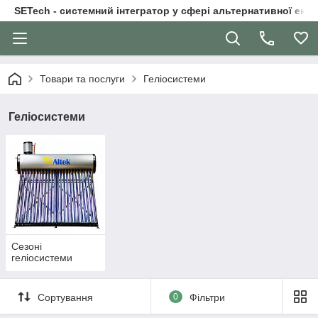
SETech - системний інтегратор у сфері альтернативної ене
Товари та послуги
Геліосистеми
Геліосистеми
Сезоні
геліосистеми
Сортування
0
Фільтри